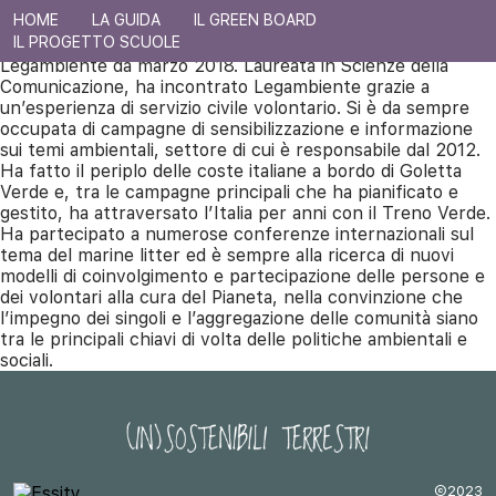
HOME
LA GUIDA
IL GREEN BOARD
Serena Carpentieri
. Vicedirettrice Generale di
IL PROGETTO SCUOLE
Legambiente da marzo 2018. Laureata in Scienze della
Comunicazione, ha incontrato Legambiente grazie a
un’esperienza di servizio civile volontario. Si è da sempre
occupata di campagne di sensibilizzazione e informazione
sui temi ambientali, settore di cui è responsabile dal 2012.
Ha fatto il periplo delle coste italiane a bordo di Goletta
Verde e, tra le campagne principali che ha pianificato e
gestito, ha attraversato l’Italia per anni con il Treno Verde.
Ha partecipato a numerose conferenze internazionali sul
tema del marine litter ed è sempre alla ricerca di nuovi
modelli di coinvolgimento e partecipazione delle persone e
dei volontari alla cura del Pianeta, nella convinzione che
l’impegno dei singoli e l’aggregazione delle comunità siano
tra le principali chiavi di volta delle politiche ambientali e
sociali.
©2023